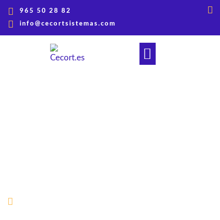
965 50 28 82
info@cecortsistemas.com
CERRAMIENTOS PARA HOSTELERÍA
diciembre 1, 2023