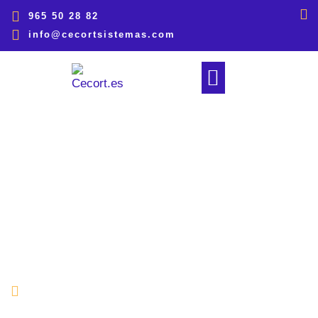
965 50 28 82
info@cecortsistemas.com
CERRAMIENTOS PARA HOSTELERÍA
julio 23, 2025