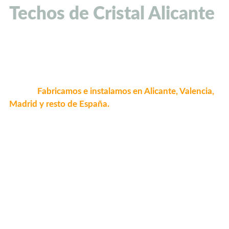
Techos de Cristal Alicante
Para terrazas, balcones, porches y áticos. Somos un
fabricante de techos de cristal
y te ofrecemos el mejor
precio.
Fabricamos e instalamos en Alicante, Valencia,
Madrid y resto de España.